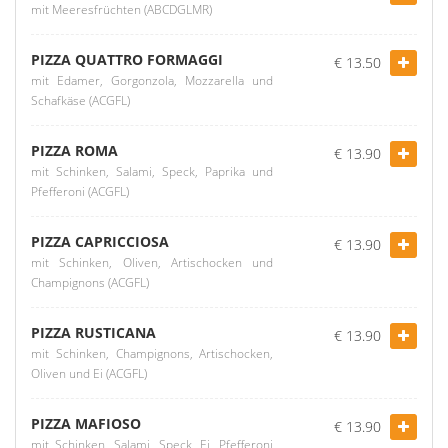
mit Meeresfrüchten (ABCDGLMR)
PIZZA QUATTRO FORMAGGI
€ 13.50
mit Edamer, Gorgonzola, Mozzarella und
Schafkäse (ACGFL)
PIZZA ROMA
€ 13.90
mit Schinken, Salami, Speck, Paprika und
Pfefferoni (ACGFL)
PIZZA CAPRICCIOSA
€ 13.90
mit Schinken, Oliven, Artischocken und
Champignons (ACGFL)
PIZZA RUSTICANA
€ 13.90
mit Schinken, Champignons, Artischocken,
Oliven und Ei (ACGFL)
PIZZA MAFIOSO
€ 13.90
mit Schinken, Salami, Speck, Ei, Pfefferoni