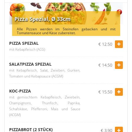
Pizza Spezial, Ø 33cm
Alle Pizzen werden im Steinofen gebacken und mit
Tomatensauce und Käse zubereitet.
PIZZA SPEZIAL
€ 12.50
mit Kebapfleisch (ACG)
SALATPIZZA SPEZIAL
€ 14.50
mit Kebapfleisch, Salat, Zwieben, Gurken,
Tomaten und Kebapsauce (ACGM)
KOC-PIZZA
€ 15.50
mit gemischtem Kebapfleisch, Zwiebeln,
Champignons, Thunfisch, Paprika,
Schafskäse, Pfefferoni, Mais und Sauce
(ACGM)
PIZZABROT (2 STÜCK)
€ 3.90