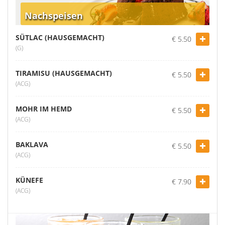
Nachspeisen
SÜTLAC (HAUSGEMACHT)
€ 5.50
(G)
TIRAMISU (HAUSGEMACHT)
€ 5.50
(ACG)
MOHR IM HEMD
€ 5.50
(ACG)
BAKLAVA
€ 5.50
(ACG)
KÜNEFE
€ 7.90
(ACG)