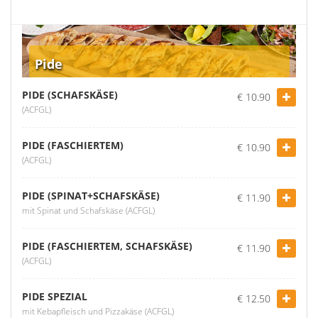
Pide
PIDE (SCHAFSKÄSE)
€ 10.90
(ACFGL)
PIDE (FASCHIERTEM)
€ 10.90
(ACFGL)
PIDE (SPINAT+SCHAFSKÄSE)
€ 11.90
mit Spinat und Schafskäse (ACFGL)
PIDE (FASCHIERTEM, SCHAFSKÄSE)
€ 11.90
(ACFGL)
PIDE SPEZIAL
€ 12.50
mit Kebapfleisch und Pizzakäse (ACFGL)