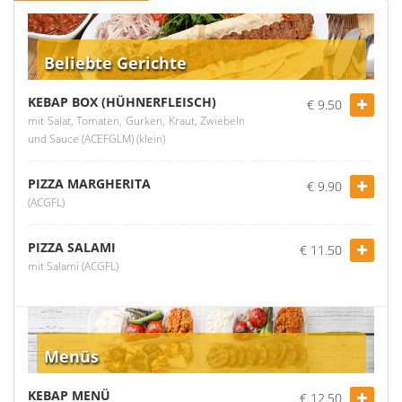
Beliebte Gerichte
KEBAP BOX (HÜHNERFLEISCH)
€ 9.50
mit Salat, Tomaten, Gurken, Kraut, Zwiebeln
und Sauce (ACEFGLM) (klein)
PIZZA MARGHERITA
€ 9.90
(ACGFL)
PIZZA SALAMI
€ 11.50
mit Salami (ACGFL)
Menüs
KEBAP MENÜ
€ 12.50