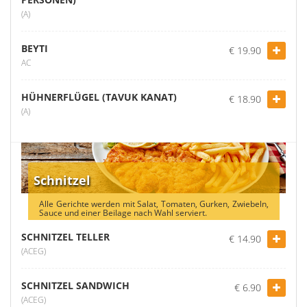
(A)
BEYTI
€ 19.90
AC
HÜHNERFLÜGEL (TAVUK KANAT)
€ 18.90
(A)
Schnitzel
Alle Gerichte werden mit Salat, Tomaten, Gurken, Zwiebeln,
Sauce und einer Beilage nach Wahl serviert.
SCHNITZEL TELLER
€ 14.90
(ACEG)
SCHNITZEL SANDWICH
€ 6.90
(ACEG)