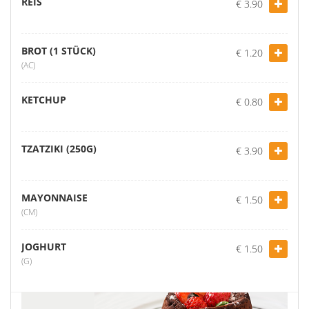
REIS
€ 3.90
BROT (1 STÜCK)
€ 1.20
(AC)
KETCHUP
€ 0.80
TZATZIKI (250G)
€ 3.90
MAYONNAISE
€ 1.50
(CM)
JOGHURT
€ 1.50
(G)