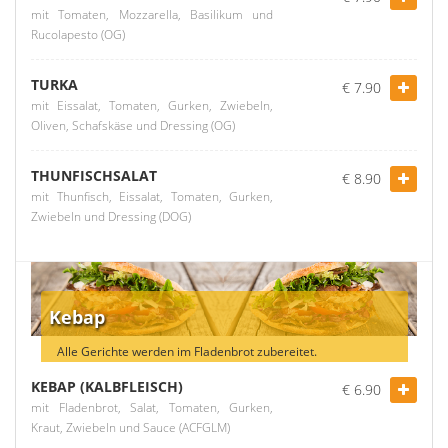
mit Tomaten, Mozzarella, Basilikum und
Rucolapesto (OG)
TURKA
€ 7.90
mit Eissalat, Tomaten, Gurken, Zwiebeln,
Oliven, Schafskäse und Dressing (OG)
THUNFISCHSALAT
€ 8.90
mit Thunfisch, Eissalat, Tomaten, Gurken,
Zwiebeln und Dressing (DOG)
Kebap
Alle Gerichte werden im Fladenbrot zubereitet.
KEBAP (KALBFLEISCH)
€ 6.90
mit Fladenbrot, Salat, Tomaten, Gurken,
Kraut, Zwiebeln und Sauce (ACFGLM)