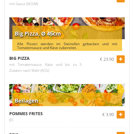
mit Sauce (ACGM)
Big Pizza, Ø 45cm
Alle Pizzen werden im Steinofen gebacken und mit
Tomatensauce und Käse zubereitet.
BIG PIZZA
€ 23.90
mit Tomatensauce, Käse und bis zu 5
Zutaten nach Wahl (ACG)
Beilagen
POMMES FRITES
€ 3.90
(E)