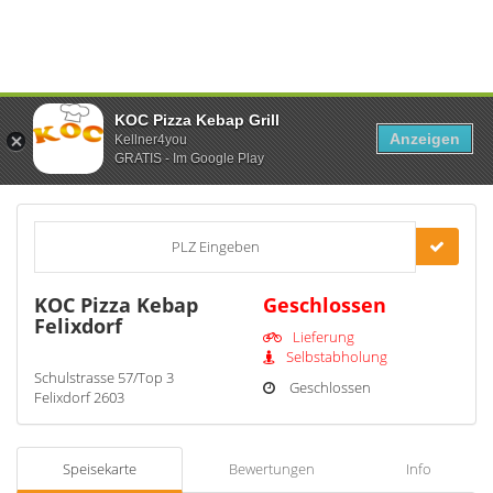
KOC Pizza Kebap Grill
Anzeigen
Kellner4you
GRATIS - Im Google Play
PLZ Eingeben
KOC Pizza Kebap
Geschlossen
Felixdorf
Lieferung
Selbstabholung
Schulstrasse 57/Top 3
Geschlossen
Felixdorf 2603
Speisekarte
Bewertungen
Info