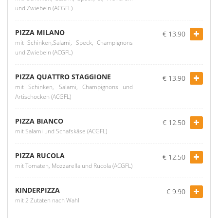
und Zwiebeln (ACGFL)
PIZZA MILANO
€ 13.90
mit Schinken,Salami, Speck, Champignons
und Zwiebeln (ACGFL)
PIZZA QUATTRO STAGGIONE
€ 13.90
mit Schinken, Salami, Champignons und
Artischocken (ACGFL)
PIZZA BIANCO
€ 12.50
mit Salami und Schafskäse (ACGFL)
PIZZA RUCOLA
€ 12.50
mit Tomaten, Mozzarella und Rucola (ACGFL)
KINDERPIZZA
€ 9.90
mit 2 Zutaten nach Wahl