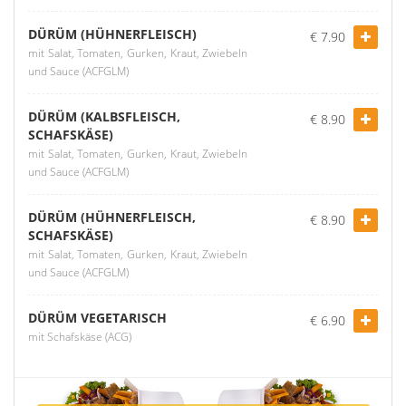
DÜRÜM (HÜHNERFLEISCH)
€ 7.90
mit Salat, Tomaten, Gurken, Kraut, Zwiebeln
und Sauce (ACFGLM)
DÜRÜM (KALBSFLEISCH,
€ 8.90
SCHAFSKÄSE)
mit Salat, Tomaten, Gurken, Kraut, Zwiebeln
und Sauce (ACFGLM)
DÜRÜM (HÜHNERFLEISCH,
€ 8.90
SCHAFSKÄSE)
mit Salat, Tomaten, Gurken, Kraut, Zwiebeln
und Sauce (ACFGLM)
DÜRÜM VEGETARISCH
€ 6.90
mit Schafskäse (ACG)